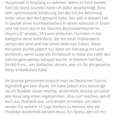
Hauptstadt in Empfang zu nehmen. Wenn es hoch kommt
fünf bis sechs Stunden hatte ich dafür veranschlagt. Eine
sehr optimistische Schätzung, bei der ich die Rechnung
leider ohne den Wirt gemacht habe. Der saß in diesem Fall
in Gestalt eines Sachbearbeiters in einem Konsulat in Essen
und hat mich durch ein falsches Buchstabenkürzel im
Visum („O“ anstatt „TR“) vom einfachen Touristen in die
Kategorie derer beförderte, die mit einer Thailänderin
verheiratet sind und hier einen Wohnsitz haben. Diese
Personen dürfen jedoch nur dann ein Fahrzeug ins Land
einführen, wenn zuvor ein Einfuhrzoll in Höhe von 140% des
Fahrzeugneuwertes berappt wurde. In meinem Fall fast
20.000 Euro – ein Vielfaches dessen, was ich für die gesamte
Reise einkalkuliert habe.
Im Grunde genommen braucht man als Deutscher Tourist
eigentlich gar kein Visum. Ich habe jedoch eins beantragt,
da ich flexibler reisen möchte. Andernfalls müsste ich sonst
alle Nase lang einen sogenannten „Visa-run“ machen, sprich
kurz aus Thailand aus- und wieder einreisen, um dann
wieder für weitere 14 Tage bleiben zu können, ehe die
Prozedur wiederholt werden muss. Ein Stress, den ich mir