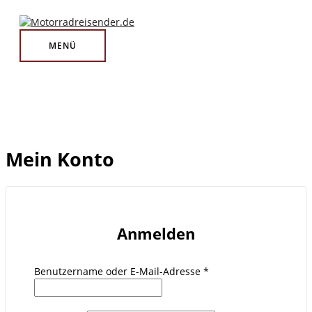
MENÜ
Zum
Erforderlich
Erforderlich
Inhalt
springen
MENÜ
Mein Konto
Anmelden
Benutzername oder E-Mail-Adresse
*