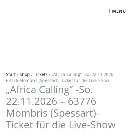
Zum
MENÜ
Inhalt
MENÜ
springen
"Africa
Calling"
-
Start
/
Shop
/
Tickets
/ „Africa Calling“ -So. 22.11.2026 –
So.
63776 Mömbris (Spessart)- Ticket für die Live-Show
„Africa Calling“ -So.
22.11.2026
-
22.11.2026 – 63776
63776
Mömbris
Mömbris (Spessart)-
(Spessart)-
Ticket
Ticket für die Live-Show
für
die
Live-