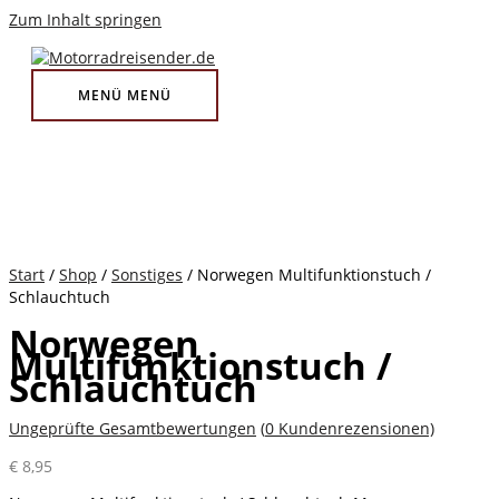
Zum Inhalt springen
MENÜ
MENÜ
Start
/
Shop
/
Sonstiges
/ Norwegen Multifunktionstuch /
Schlauchtuch
Norwegen
Multifunktionstuch /
Schlauchtuch
Ungeprüfte Gesamtbewertungen
(
0
Kundenrezensionen)
€
8,95